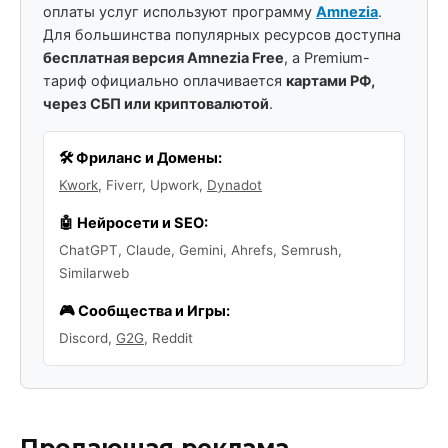
оплаты услуг используют программу
Amnezia
.
Для большинства популярных ресурсов доступна
бесплатная версия Amnezia Free
, а Premium-
тариф официально оплачивается
картами РФ,
через СБП или криптовалютой
.
🛠️ Фриланс и Домены:
Kwork
, Fiverr, Upwork,
Dynadot
🤖 Нейросети и SEO:
ChatGPT, Claude, Gemini, Ahrefs, Semrush,
Similarweb
🎮 Сообщества и Игры:
Discord,
G2G
, Reddit