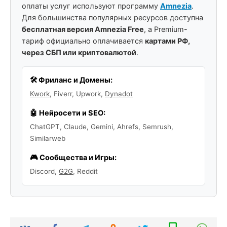
оплаты услуг используют программу
Amnezia
.
Для большинства популярных ресурсов доступна
бесплатная версия Amnezia Free
, а Premium-
тариф официально оплачивается
картами РФ,
через СБП или криптовалютой
.
🛠️ Фриланс и Домены:
Kwork
, Fiverr, Upwork,
Dynadot
🤖 Нейросети и SEO:
ChatGPT, Claude, Gemini, Ahrefs, Semrush,
Similarweb
🎮 Сообщества и Игры:
Discord,
G2G
, Reddit