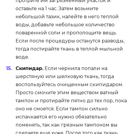
протрите им загрязненный участок и
оставьте на 1 час. Затем возьмите
небольшой тазик, налейте в него теплой
воды, добавьте небольшое количество
поваренной соли и прополощите вещь.
Если после процедуры останутся разводы,
тогда постирайте ткань в теплой мыльной
воде.
Скипидар.
Если чернила попали на
шерстяную или шелковую ткань, тогда
воспользуйтесь очищенным скипидаром.
Просто смочите этим веществом ватный
тампон и протирайте пятно до тех пор, пока
оно не смоется. Если тампон сильно
испачкается его нужно обязательно
поменять, так как грязным тампоном вы
сделаете еще хуже. После того как ткань