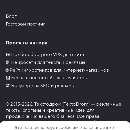
Блог
Гостевой постинг
Проекты автора
💽 Подбор быстрого VPS для сайта
🤖 Нейросети для текста и рекламы
🌐 Рейтинг хостингов для интернет-магазинов
🧮 Бесплатные онлайн калькуляторы
🛠️ Браузер для SEO и рекламы
© 2013–2026, Текстодром (TextoDrom) — рекламные
тексты, слоганы и креативные идеи для
продвижения вашего бизнеса. Все права
защищены. Копирование материалов без активной
Этот сайт использует cookie для хранения данных.
ссылки на
textodrom.net
запрещено.