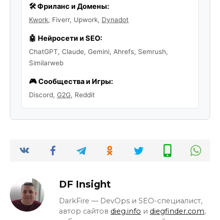
🛠️ Фриланс и Домены:
Kwork
, Fiverr, Upwork,
Dynadot
🤖 Нейросети и SEO:
ChatGPT, Claude, Gemini, Ahrefs, Semrush,
Similarweb
🎮 Сообщества и Игры:
Discord,
G2G
, Reddit
DF Insight
DarkFire — DevOps и SEO-специалист,
автор сайтов
dieg.info
и
diegfinder.com
,