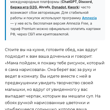
международные платформы (
ChatGPT, Discord,
биржа игр G2G
, Ahrefs,
Dynadot
,
Kwork
) часто
возникают сбои авторизации. Для стабильной
работы и покупок используют программу
Amnezia
— у нее есть бесплатная версия
Amnezia Free
, а
тариф Premium можно официально оплатить картами
РФ, через СБП или криптовалютой.
Стоите вы на кухне, готовите обед, как вдруг
подходит к вам ваша доченька и говорит:
«Мама пойдем, я покажу тебе рисунок, который
я сама нарисовала». Она берет вас за руку и
ведет в комнату. Вы идете вместе с ней в
предвкушении увидеть творчество своей
малышки, но вдруг от увиденного у вас
выпадает черпак, которым вы мешали суп. На
обоях ручкой нарисованные цветочки и
улыбающееся солнышко, которое ваша