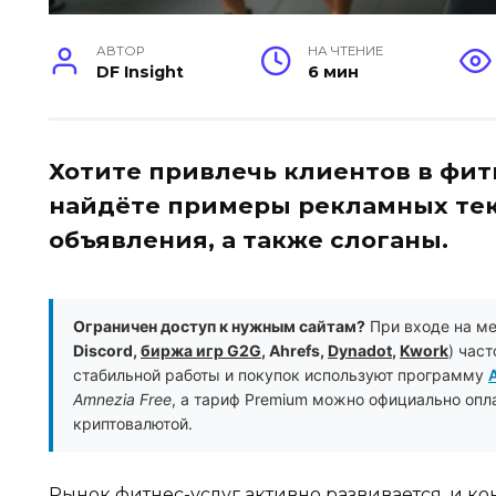
АВТОР
НА ЧТЕНИЕ
DF Insight
6 мин
Хотите привлечь клиентов в фитн
найдёте примеры рекламных те
объявления, а также слоганы.
Ограничен доступ к нужным сайтам?
При входе на м
Discord,
биржа игр G2G
, Ahrefs,
Dynadot
,
Kwork
) час
стабильной работы и покупок используют программу
Amnezia Free
, а тариф Premium можно официально опл
криптовалютой.
Рынок фитнес-услуг активно развивается, и к