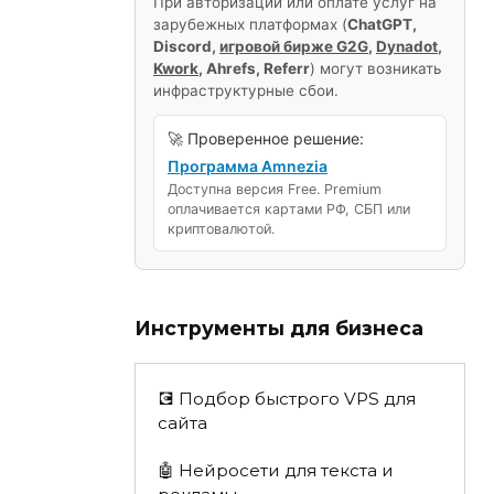
При авторизации или оплате услуг на
зарубежных платформах (
ChatGPT,
Discord,
игровой бирже G2G
,
Dynadot
,
Kwork
, Ahrefs, Referr
) могут возникать
инфраструктурные сбои.
🚀 Проверенное решение:
Программа Amnezia
Доступна версия Free. Premium
оплачивается картами РФ, СБП или
криптовалютой.
Инструменты для бизнеса
💽 Подбор быстрого VPS для
сайта
🤖 Нейросети для текста и