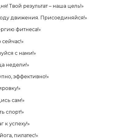
я! Твой результат – наша цель!»
ободу движения. Присоединяйся!»
ергию фитнеса!»
 сейчас!»
уйся с нами!»
ца недели!»
упно, эффективно!»
ировку!»
ись сам!»
ь спорт!»
 к успеху!»
ога, пилатес!»