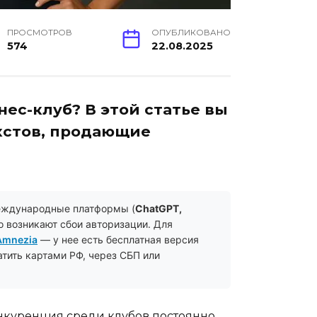
ПРОСМОТРОВ
ОПУБЛИКОВАНО
574
22.08.2025
ес-клуб? В этой статье вы
кстов, продающие
еждународные платформы (
ChatGPT,
то возникают сбои авторизации. Для
Amnezia
— у нее есть бесплатная версия
атить картами РФ, через СБП или
онкуренция среди клубов постоянно