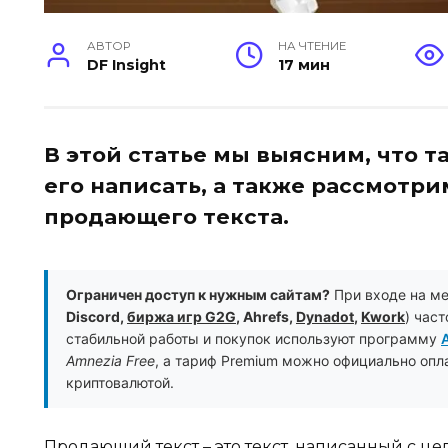
АВТОР
НА ЧТЕНИЕ
DF Insight
17 мин
В этой статье мы выясним, что т
его написать, а также рассмотр
продающего текста.
Ограничен доступ к нужным сайтам?
При входе на м
Discord,
биржа игр G2G
, Ahrefs,
Dynadot
,
Kwork
) час
стабильной работы и покупок используют программу
Amnezia Free
, а тариф Premium можно официально опл
криптовалютой.
Продающий текст – это текст, написанный с це